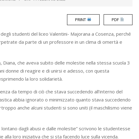
PRINT
PDF
egli studenti del liceo Valentini- Majorana a Cosenza, perché
rpetrate da parte di un professore in un clima di omertà e
 Diana, che aveva subito delle molestie nella stessa scuola 3
ani donne di reagire e di unirsi e adesso, con questa
sprimendo la loro solidarietà.
cenza da tempo di ciò che stava succedendo all’interno del
lastica abbia ignorato o minimizzato quanto stava succedendo
urtroppo anche alcuni studenti si sono uniti (il maschilismo viene
 lontano dagli abusi e dalle molestie” scrivono le studentesse
 alla loro iniziativa che si sta facendo luce sulla vicenda.