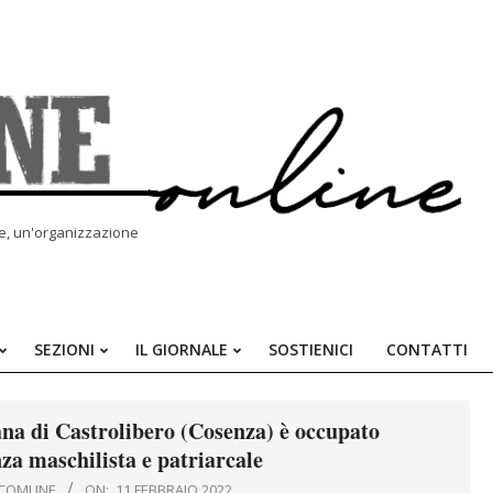
le, un'organizzazione
SEZIONI
IL GIORNALE
SOSTIENICI
CONTATTI
Primary
Navigation
Menu
ana di Castrolibero (Cosenza) è occupato
nza maschilista e patriarcale
A COMUNE
ON:
11 FEBBRAIO 2022