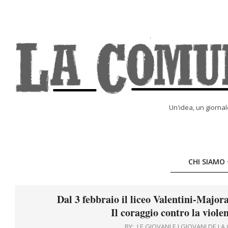
Skip
to
content
LA
Un'idea, un giorna
COMUNE
ONLINE
CHI SIAMO
Dal 3 febbraio il liceo Valentini-Major
Il coraggio contro la viole
BY:
LE GIOVANI E I GIOVANI DE L