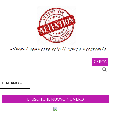
CERCA
Search
ITALIANO
E’ USCITO IL NUOVO NUMERO