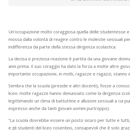
Un’occupazione molto coraggiosa quella delle studentesse e d
mossa dalla volontà di reagire contro le molestie sessuali pe
indifferenza da parte della stessa dirigenza scolastica.
La decisa e preziosa reazione è partita da una giovane donna,
anni prima. Il suo coraggio ha dato la forza a molte altre giov
importante occupazione, in molti, ragazze e ragazzi, stanno e
Sembra che la scuola (preside e altri docenti), fosse a conos
liceo: molte ragazze hanno denunciato come la dirigenza sco
legittimando un clima di battuttine e allusioni sessuali a cui p
espresso anche da tanti giovani uomini purtroppo).
“La scuola dovrebbe essere un posto sicuro per tutte e tutti,
e gli studenti del liceo cosentino, consapevoli che è solo grazie