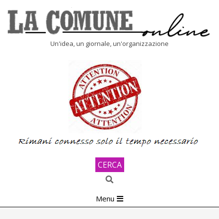
Skip
to
content
LA
Un'idea, un giornale, un'organizzazione
COMUNE
ONLINE
CERCA
Search
Primary
Menu
Navigation