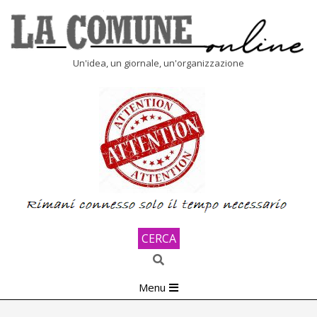
Skip
to
content
LA
Un'idea, un giornale, un'organizzazione
COMUNE
ONLINE
CERCA
Search
Primary
Menu
Navigation