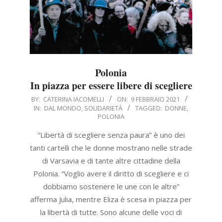
Polonia
In piazza per essere libere di scegliere
2021-
BY:
CATERINA IACOMELLI
ON:
9 FEBBRAIO 2021
IN:
DAL MONDO
,
SOLIDARIETÀ
TAGGED:
DONNE
,
02-
POLONIA
09
“Libertà di scegliere senza paura” è uno dei
tanti cartelli che le donne mostrano nelle strade
di Varsavia e di tante altre cittadine della
Polonia. “Voglio avere il diritto di scegliere e ci
dobbiamo sostenere le une con le altre”
afferma Julia, mentre Eliza è scesa in piazza per
la libertà di tutte. Sono alcune delle voci di