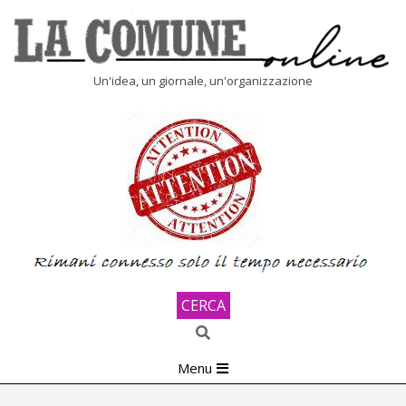
Skip
to
content
LA
Un'idea, un giornale, un'organizzazione
COMUNE
ONLINE
CERCA
Search
Primary
Menu
Navigation