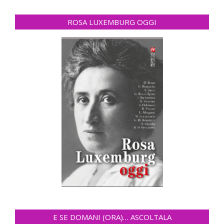
ROSA LUXEMBURG OGGI
E SE DOMANI (ORA)… ASCOLTALA