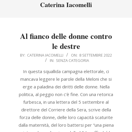
Menu
Caterina Iacomelli
Al fianco delle donne contro
le destre
2022-
BY:
CATERINA IACOMELLI
ON:
8 SETTEMBRE 2022
IN:
SENZA CATEGORIA
09-
08
In questa squallida campagna elettorale, ci
mancava leggere le parole della Meloni che si
erge a paladina dei diritti delle donne. Nella
politica, al peggio non c’è fine. Con una retorica
furbesca, in una lettera del 5 settembre al
direttore del Corriere della Sera, scrive della
forza delle donne, delle loro capacità scaturite
dalla maternità, del loro battersi per “una piena