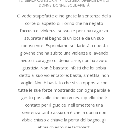
IN:
SENZA CATEGORIA
TAGGED:
DIPENDE DA NOI
07-
DONNE
,
DONNE
,
SOLIDARIETÀ
15
Ci vede stupefatte e indignate la sentenza della
corte di appello di Torino che ha negato
l’accusa di violenza sessuale per una ragazza
stuprata nel bagno di un locale da un suo
conoscente. Esprimiamo soldarietà a questa
giovane che ha subito una violenza e, avendo
avuto il coraggio di denunciare, non ha avuto
giustizia. Non è bastato infatti che lei abbia
detto al suo violentatore: basta, smettila, non
voglio! Non è bastato che si sia opposta con
tutte le sue forze mostrando con ogni parola e
gesto possibile che non voleva: quello che è
contato per il giudice nell’emettere una
sentenza tanto assurda è che la donna non
abbia chiuso a chiave la porta del bagno, gli
abbia chiesto dei fazzoletti