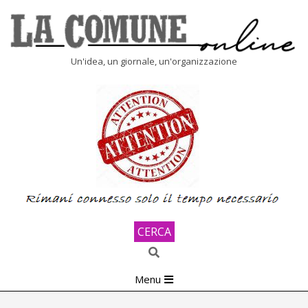
Skip
to
content
LA
Un'idea, un giornale, un'organizzazione
COMUNE
ONLINE
CERCA
Search
Primary
Menu
Navigation