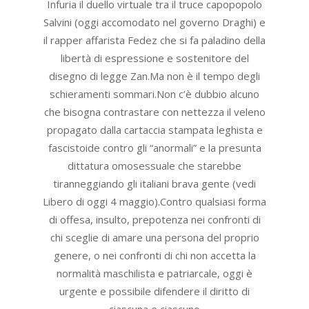
05
Infuria il duello virtuale tra il truce capopopolo
Salvini (oggi accomodato nel governo Draghi) e
il rapper affarista Fedez che si fa paladino della
libertà di espressione e sostenitore del
disegno di legge Zan.Ma non è il tempo degli
schieramenti sommari.Non c’è dubbio alcuno
che bisogna contrastare con nettezza il veleno
propagato dalla cartaccia stampata leghista e
fascistoide contro gli “anormali” e la presunta
dittatura omosessuale che starebbe
tiranneggiando gli italiani brava gente (vedi
Libero di oggi 4 maggio).Contro qualsiasi forma
di offesa, insulto, prepotenza nei confronti di
chi sceglie di amare una persona del proprio
genere, o nei confronti di chi non accetta la
normalità maschilista e patriarcale, oggi è
urgente e possibile difendere il diritto di
ciascuna e ciascuno