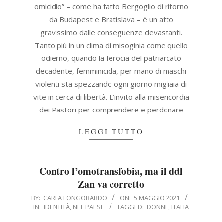
omicidio” – come ha fatto Bergoglio di ritorno
da Budapest e Bratislava – è un atto
gravissimo dalle conseguenze devastanti.
Tanto più in un clima di misoginia come quello
odierno, quando la ferocia del patriarcato
decadente, femminicida, per mano di maschi
violenti sta spezzando ogni giorno migliaia di
vite in cerca di libertà. L’invito alla misericordia
dei Pastori per comprendere e perdonare
LEGGI TUTTO
Contro l’omotransfobia, ma il ddl
Zan va corretto
2021-
BY:
CARLA LONGOBARDO
ON:
5 MAGGIO 2021
IN:
IDENTITÀ
,
NEL PAESE
TAGGED:
DONNE
,
ITALIA
05-