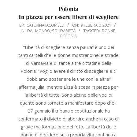
Polonia
In piazza per essere libere di scegliere
2021-
BY:
CATERINA IACOMELLI
ON:
9 FEBBRAIO 2021
IN:
DAL MONDO
,
SOLIDARIETÀ
TAGGED:
DONNE
,
02-
POLONIA
09
“Libertà di scegliere senza paura” è uno dei
tanti cartelli che le donne mostrano nelle strade
di Varsavia e di tante altre cittadine della
Polonia. “Voglio avere il diritto di scegliere e ci
dobbiamo sostenere le une con le altre”
afferma Julia, mentre Eliza è scesa in piazza per
la libertà di tutte. Sono alcune delle voci di
quante sono tornate a manifestare dopo che il
27 gennaio il tribunale costituzionale ha
confermato il divieto di abortire anche in caso di
grave malformazione del feto. La libertà delle
donne di decidere sulla propria vita continua a