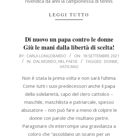
rivendica da anni la campionessa di tennis
LEGGI TUTTO
Di nuovo un papa contro le donne
Giù le mani dalla libertà di scelta!
2021-
BY:
CARLA LONGOBARDO
ON:
18 SETTEMBRE 2021
IN:
DAL MONDO
,
NEL PAESE
TAGGED:
DONNE
,
09-
VATICANO
18
Non è stata la prima volta e non sarà l’ultima.
Come tutti i suoi predecessori anche il papa
della solidarietà, capo del clero cattolico –
maschile, maschilista e patriarcale, spesso
abusatore – non può fare a meno di colpire le
donne con parole che risultano pietre.
Paragonare chi interrompe una gravidanza a
coloro che “assoldano un sicario per un