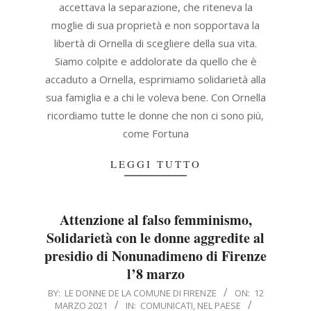
accettava la separazione, che riteneva la
moglie di sua proprietà e non sopportava la
libertà di Ornella di scegliere della sua vita.
Siamo colpite e addolorate da quello che è
accaduto a Ornella, esprimiamo solidarietà alla
sua famiglia e a chi le voleva bene. Con Ornella
ricordiamo tutte le donne che non ci sono più,
come Fortuna
LEGGI TUTTO
Attenzione al falso femminismo,
Solidarietà con le donne aggredite al
presidio di Nonunadimeno di Firenze
l’8 marzo
2021-
BY:
LE DONNE DE LA COMUNE DI FIRENZE
ON:
12
MARZO 2021
IN:
COMUNICATI
,
NEL PAESE
03-