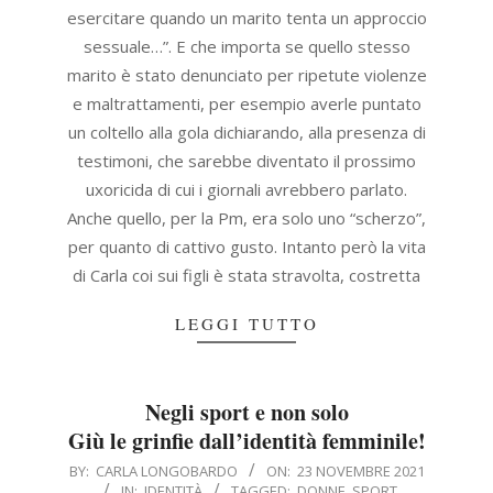
esercitare quando un marito tenta un approccio
sessuale…”. E che importa se quello stesso
marito è stato denunciato per ripetute violenze
e maltrattamenti, per esempio averle puntato
un coltello alla gola dichiarando, alla presenza di
testimoni, che sarebbe diventato il prossimo
uxoricida di cui i giornali avrebbero parlato.
Anche quello, per la Pm, era solo uno “scherzo”,
per quanto di cattivo gusto. Intanto però la vita
di Carla coi sui figli è stata stravolta, costretta
LEGGI TUTTO
Negli sport e non solo
Giù le grinfie dall’identità femminile!
2021-
BY:
CARLA LONGOBARDO
ON:
23 NOVEMBRE 2021
IN:
IDENTITÀ
TAGGED:
DONNE
,
SPORT