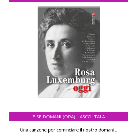
E SE DOMANI (ORA)… ASCOLTALA
Una canzone per cominciare il nostro domani
…