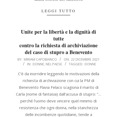
LEGGI TUTTO
Unite per la libertà e la dignità di
tutte
contro la richiesta di archiviazione
del caso di stupro a Benevento
2021-
BY:
MIRIAM CAPOBIANCO
ON:
22 DICEMBRE 2021
IN:
DONNE
,
NEL PAESE
TAGGED:
DONNE
12-
22
C’è da inorridire leggendo le motivazioni della
richiesta di archiviazione con cui la PM di
Benevento Flavia Felaco scagiona il marito di
Carla (nome di fantasia) dall’accusa di stupro: “…
perché l’uomo deve vincere quel minimo di
resistenza che ogni donna, nella stanchezza
delle incombenze quotidiane, tende a