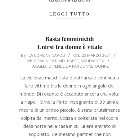
LEGGI TUTTO
Basta femminicidi
Unirsi tra donne è vitale
2021-
BY:
LA COMUNE NAPOLI
ON:
23 MARZO 2021
IN:
COMUNICATI
,
NEL PAESE
,
SOLIDARIETÀ
03-
TAGGED:
DIPENDE DA NOI DONNE
,
DONNE
23
La violenza maschilista e patriarcale continua a
fare vittime tra le donne in ogni angolo del
mondo. Di recente è accaduto ancora una volta
a Napoli. Ornella Pinto, insegnante di 39 anni e
madre di un bimbo piccolo, è stata brutalmente
colpita dal marito, uccisa a coltellate nel cuore
della notte nella casa in cui lui era entrato di
soppiatto. L’ennesimo partner che non