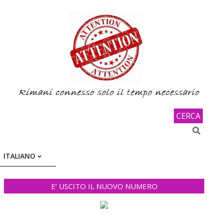
CERCA
Search
ITALIANO
E’ USCITO IL NUOVO NUMERO