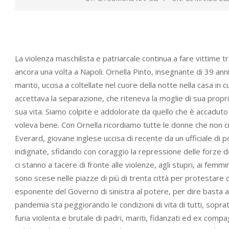
La violenza maschilista e patriarcale continua a fare vittime 
ancora una volta a Napoli. Ornella Pinto, insegnante di 39 ann
marito, uccisa a coltellate nel cuore della notte nella casa in 
accettava la separazione, che riteneva la moglie di sua propri
sua vita. Siamo colpite e addolorate da quello che è accaduto a
voleva bene. Con Ornella ricordiamo tutte le donne che non c
Everard, giovane inglese uccisa di recente da un ufficiale di 
indignate, sfidando con coraggio la repressione delle forze de
ci stanno a tacere di fronte alle violenze, agli stupri, ai fem
sono scese nelle piazze di più di trenta città per protestare
esponente del Governo di sinistra al potere, per dire basta a
pandemia sta peggiorando le condizioni di vita di tutti, soprat
furia violenta e brutale di padri, mariti, fidanzati ed ex com