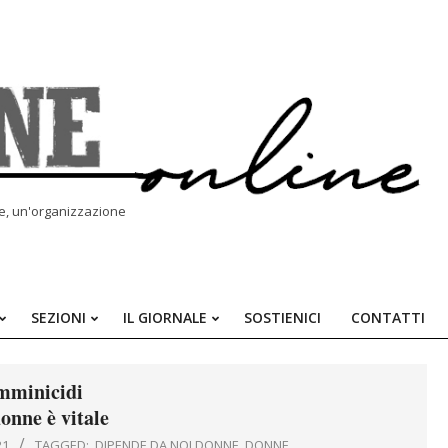
le, un'organizzazione
SEZIONI
IL GIORNALE
SOSTIENICI
CONTATTI
Primary
Navigation
Menu
mminicidi
onne è vitale
21
TAGGED:
DIPENDE DA NOI DONNE
,
DONNE