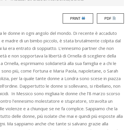
PRINT
PDF
tra le donne in ogni angolo del mondo. Di recente è accaduto
i e madre di un bimbo piccolo, è stata brutalmente colpita dal
cui lui era entrato di soppiatto. L’ennesimo partner che non
età e non sopportava la libertà di Ornella di scegliere della
 Ornella, esprimiamo solidarietà alla sua famiglia e a chi le
i sono più, come Fortuna e Maria Paola, napoletane, o Sarah
polizia, per la quale tante donne a Londra sono scese in piazza
ll’ordine. Dappertutto le donne si sollevano, si ribellano, non
minicidi. In Messico sono migliaia le donne che l’8 marzo scorso
 contro l’ennesimo molestatore e stupratore, stravolta un
lle violenze e a chiunque se ne fa complice. Sappiamo che la
tutto delle donne, più isolate che mai e quindi più esposte alla
pagni. Ma sappiamo anche che tante si salvano grazie alla