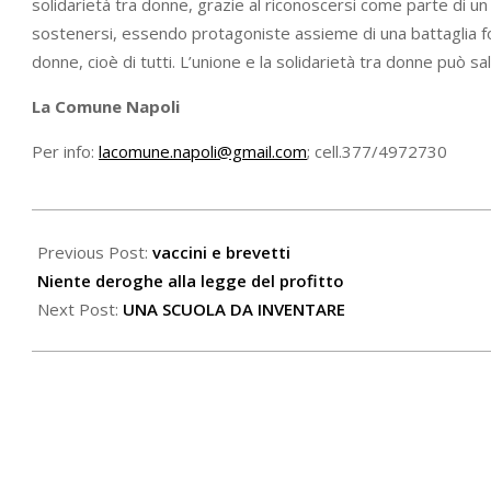
solidarietà tra donne, grazie al riconoscersi come parte di un
sostenersi, essendo protagoniste assieme di una battaglia fond
donne, cioè di tutti. L’unione e la solidarietà tra donne può sal
La Comune Napoli
Per info:
lacomune.napoli@gmail.com
; cell.377/4972730
2021-
03-
Previous Post:
vaccini e brevetti
23
Niente deroghe alla legge del profitto
Next Post:
UNA SCUOLA DA INVENTARE