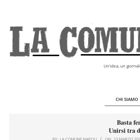
Skip
to
content
LA
Un'idea, un giorna
COMUNE
ONLINE
CHI SIAMO
Basta fe
Unirsi tra d
BY:
LA COMUNE NAPOLI
ON:
23 MARZO 20