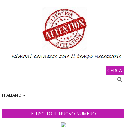
CERCA
Search
ITALIANO
E’ USCITO IL NUOVO NUMERO