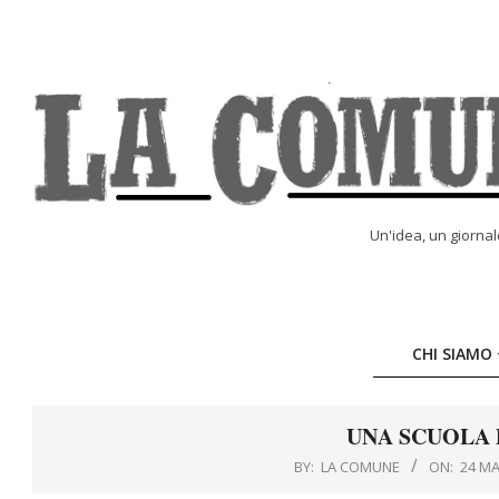
Skip
to
content
LA
Un'idea, un giorna
COMUNE
ONLINE
CHI SIAMO
UNA SCUOLA 
BY:
LA COMUNE
ON:
24 M