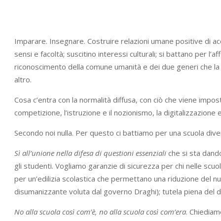
Imparare. Insegnare. Costruire relazioni umane positive di acc
sensi e facoltà; suscitino interessi culturali; si battano per l’a
riconoscimento della comune umanità e dei due generi che 
altro.
Cosa c’entra con la normalità diffusa, con ciò che viene impo
competizione, l’istruzione e il nozionismo, la digitalizzazione e 
Secondo noi nulla. Per questo ci battiamo per una scuola diver
Sì all’unione nella difesa di questioni essenziali
che si sta dando 
gli studenti. Vogliamo garanzie di sicurezza per chi nelle scuol
per un’edilizia scolastica che permettano una riduzione del num
disumanizzante voluta dal governo Draghi); tutela piena del dir
No alla scuola così com’è, no alla scuola così com’era
. Chiediam