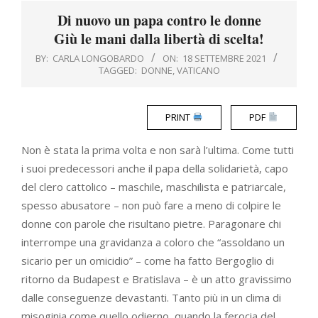
Menu
Di nuovo un papa contro le donne
Giù le mani dalla libertà di scelta!
BY:
CARLA LONGOBARDO
ON:
18 SETTEMBRE 2021
TAGGED:
DONNE
,
VATICANO
PRINT
PDF
Non è stata la prima volta e non sarà l’ultima. Come tutti
i suoi predecessori anche il papa della solidarietà, capo
del clero cattolico – maschile, maschilista e patriarcale,
spesso abusatore – non può fare a meno di colpire le
donne con parole che risultano pietre. Paragonare chi
interrompe una gravidanza a coloro che “assoldano un
sicario per un omicidio” – come ha fatto Bergoglio di
ritorno da Budapest e Bratislava – è un atto gravissimo
dalle conseguenze devastanti. Tanto più in un clima di
misoginia come quello odierno, quando la ferocia del