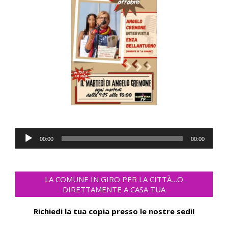
Audio
00:00
00:00
Player
LA COMUNE IN GIRO PER LA CITTÀ…O
DIRETTAMENTE A CASA TUA
Richiedi la tua copia presso le nostre sedi!