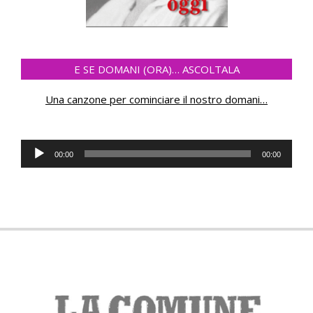
E SE DOMANI (ORA)… ASCOLTALA
Una canzone per cominciare il nostro domani
…
Audio
00:00
00:00
Player