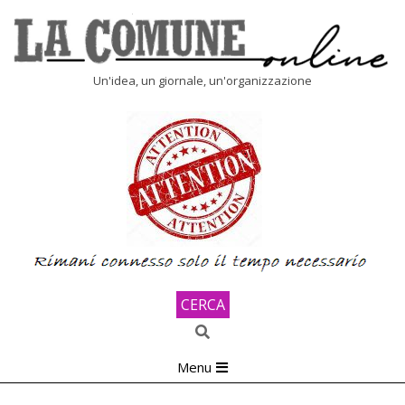
Skip
to
content
LA
Un'idea, un giornale, un'organizzazione
COMUNE
ONLINE
CERCA
Search
Primary
Menu
Navigation