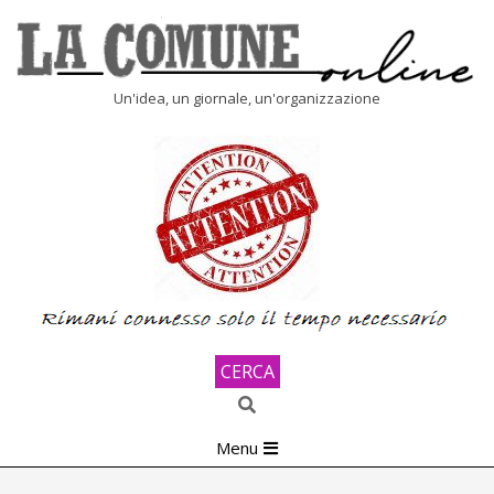
Skip
to
content
LA
Un'idea, un giornale, un'organizzazione
COMUNE
ONLINE
CERCA
Search
Primary
Menu
Navigation