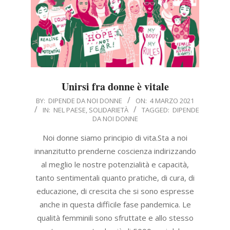
Unirsi fra donne è vitale
2021-
BY:
DIPENDE DA NOI DONNE
ON:
4 MARZO 2021
IN:
NEL PAESE
,
SOLIDARIETÀ
TAGGED:
DIPENDE
03-
DA NOI DONNE
04
Noi donne siamo principio di vita.Sta a noi
innanzitutto prenderne coscienza indirizzando
al meglio le nostre potenzialità e capacità,
tanto sentimentali quanto pratiche, di cura, di
educazione, di crescita che si sono espresse
anche in questa difficile fase pandemica. Le
qualità femminili sono sfruttate e allo stesso