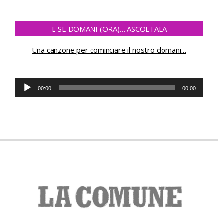
E SE DOMANI (ORA)… ASCOLTALA
Una canzone per cominciare il nostro domani
…
Audio
00:00
00:00
Player