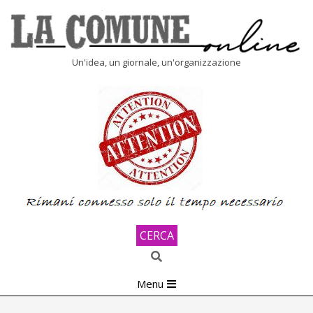
Skip
to
content
LA
Un'idea, un giornale, un'organizzazione
COMUNE
ONLINE
CERCA
Search
Primary
Menu
Navigation