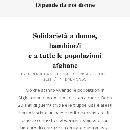
Menu
Dipende da noi donne
Solidarietà a donne,
bambine/i
e a tutte le popolazioni
afghane
2021-
BY:
DIPENDE DA NOI DONNE
ON:
9 SETTEMBRE
2021
IN:
DAL MONDO
09-
09
Ciò che stanno vivendo le popolazioni in
Afghanistan ci preoccupa e ci sta a cuore. Dopo
20 anni di guerra crudele le truppe Usa e alleati
hanno lasciato un paese ferito e devastato. In
questo contesto i talebani si instaurano con
l’intento di costruire un emirato oscurantista,