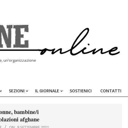
le, un'organizzazione
SEZIONI
IL GIORNALE
SOSTIENICI
CONTATTI
Primary
Navigation
Menu
donne, bambine/i
polazioni afghane
E
ON:
9 SETTEMBRE 2021