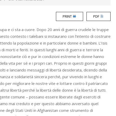
PRINT
PDF
cupa e ci sta a cuore. Dopo 20 anni di guerra crudele le truppe
esto contesto i talebani si instaurano con l’intento di costruire
ttendo la popolazione e in particolare donne e bambini. L’Isis
i morti e feriti. In questi lunghi anni di guerra e terrore la
 nonostante ciò e pur in condizioni estreme le donne hanno
a vita per sé e i propri cari. Proprio in questi giorni gruppi
lti e lanciando messaggi di libertà desiderata, dicendo della
inanza e solidarietà sincera perché, pur vivendo in luoghi e
do per migliorare le nostre vite e lottare contro il patriarcato
rui libertà perché la libertà delle donne è la libertà di tutti.
gente comune – possano essere liberate dagli eserciti di
 abbiamo mai creduto e per questo abbiamo avversato quel
e degli Stati Uniti in Afghanistan come strumento di