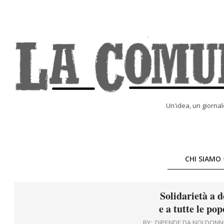
Skip
to
content
LA
Un'idea, un giorna
COMUNE
ONLINE
CHI SIAMO
Solidarietà a 
e a tutte le po
BY:
DIPENDE DA NOI DONN