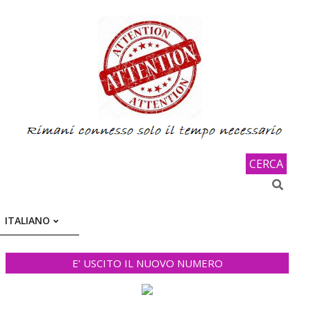
CERCA
Search
ITALIANO
E’ USCITO IL NUOVO NUMERO