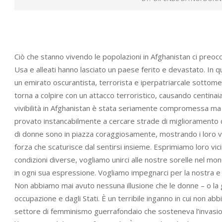
Ciò che stanno vivendo le popolazioni in Afghanistan ci preoc
Usa e alleati hanno lasciato un paese ferito e devastato. In qu
un emirato oscurantista, terrorista e iperpatriarcale sottome
torna a colpire con un attacco terroristico, causando centinaia d
vivibilità in Afghanistan è stata seriamente compromessa ma
provato instancabilmente a cercare strade di miglioramento dell
di donne sono in piazza coraggiosamente, mostrando i loro vo
forza che scaturisce dal sentirsi insieme. Esprimiamo loro vic
condizioni diverse, vogliamo unirci alle nostre sorelle nel mon
in ogni sua espressione. Vogliamo impegnarci per la nostra e alt
Non abbiamo mai avuto nessuna illusione che le donne – o la 
occupazione e dagli Stati. È un terribile inganno in cui non
settore di femminismo guerrafondaio che sosteneva l’invasion