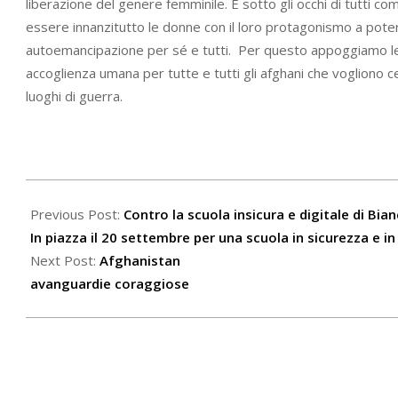
liberazione del genere femminile. È sotto gli occhi di tutti c
essere innanzitutto le donne con il loro protagonismo a poter
autoemancipazione per sé e tutti. Per questo appoggiamo le
accoglienza umana per tutte e tutti gli afghani che vogliono 
luoghi di guerra.
2021-
09-
Previous Post:
Contro la scuola insicura e digitale di Bia
09
In piazza il 20 settembre per una scuola in sicurezza e i
Next Post:
Afghanistan
avanguardie coraggiose