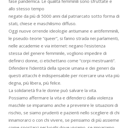
fase pandemica. Le qualità femminili sono sfruttate e
allo stesso tempo
negate da più di 5000 anni dal patriarcato sotto forma di
stati, chiese e maschilismo diffuso.
Oggi nuove orrende ideologie antiumane e antifemminili,
le pseudo-teorie “queer”, si fanno strada nei parlamenti,
nelle accademie e via internet: negano l’esistenza
stessa del genere femminile, vogliono impedire di
definirci donne, ci etichettano come “corpi mestruanti”.
Difendere l’identità della specie umana e dei generi da
questi attacchi è indispensabile per ricercare una vita più
degna, più libera, più felice.
La solidarietà fra le donne può salvare la vita.
Possiamo affermare la vita e difenderci dalla violenza
maschile se impariamo anche a prevenire le situazioni di
rischio, se siamo prudenti e pazienti nello scegliere di chi
innamorarci o con chi vivere, se pensiamo di più assieme
come spostarci nei luoghi dove viviamo, se impariamo