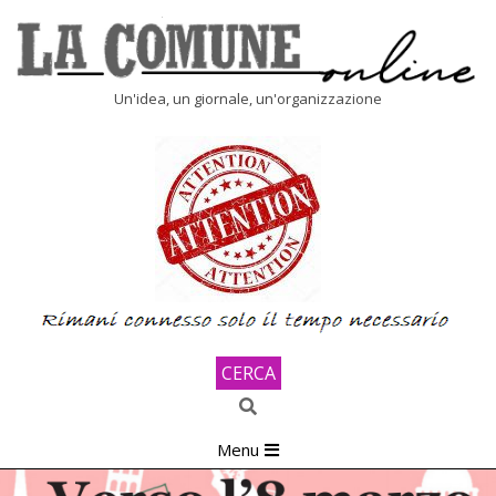
Skip
to
content
LA
Un'idea, un giornale, un'organizzazione
COMUNE
ONLINE
CERCA
Search
Primary
Menu
Navigation