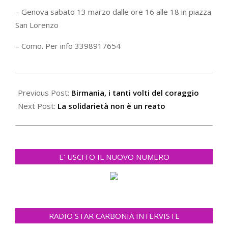
– Genova sabato 13 marzo dalle ore 16 alle 18 in piazza
San Lorenzo
– Como. Per info 3398917654
2021-
03-
Previous Post:
Birmania, i tanti volti del coraggio
04
Next Post:
La solidarietà non è un reato
E’ USCITO IL NUOVO NUMERO
RADIO STAR CARBONIA INTERVISTE