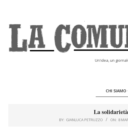
Skip
to
content
LA
Un'idea, un giorna
COMUNE
ONLINE
CHI SIAMO
La solidarietà
BY:
GIANLUCA PETRUZZO
ON:
8 MA