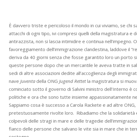
È davvero triste e pericoloso il mondo in cui viviamo, se chi
attacchi di ogni tipo, ivi compresi quelli della magistratura e 
antirazzista, non si lascia intimidire e continua nell’impegno. 
favoreggiamento dell’immigrazione clandestina, laddove il “rea
deriva da 40 giorni senza che fosse garantito loro un porto s
queste persone dopo che un mercantile le aveva tratte in sal
sedi di altre associazioni dedite all’accoglienza degli immigr
nave
Juventa
della ONG
Jugend Rettet
la magistratura si muova
cominciato sotto il governo di Salvini ministro dell’Interno è c
politiche e ora che sono tutte insieme appassionatamente nel
Sappiamo cosa è successo a Carola Rackete e ad altre ONG, p
pretestuosamente rivolte loro. Ribadiamo che la solidarietà 
colpevoli delle stragi in mare e delle tragedie dell’immigrazion
fianco delle persone che salvano le vite sia in mare che in terra
sostegno.