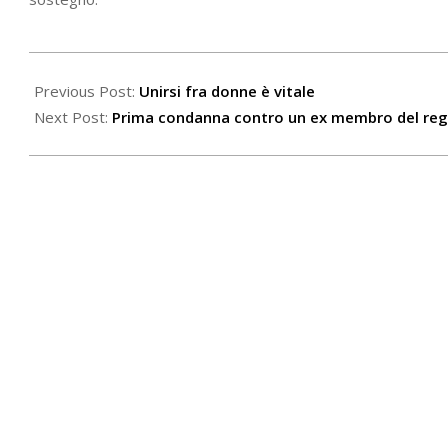
2021-
03-
Previous Post:
Unirsi fra donne è vitale
08
Next Post:
Prima condanna contro un ex membro del reg