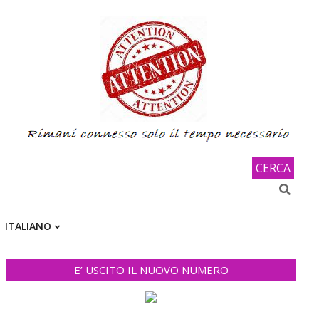
CERCA
Search
ITALIANO
E’ USCITO IL NUOVO NUMERO