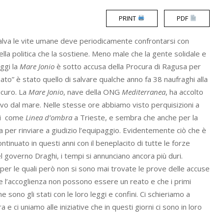
PRINT
PDF
 salva le vite umane deve periodicamente confrontarsi con
della politica che la sostiene. Meno male che la gente solidale e
Oggi la
Mare Jonio
è sotto accusa della Procura di Ragusa per
to” è stato quello di salvare qualche anno fa 38 naufraghi alla
icuro. La
Mare Jonio
, nave della ONG
Mediterranea
, ha accolto
vo dal mare. Nelle stesse ore abbiamo visto perquisizioni a
ati come
Linea d’ombra
a Trieste, e sembra che anche per la
 per rinviare a giudizio l’equipaggio. Evidentemente ciò che è
ontinuato in questi anni con il beneplacito di tutte le forze
 governo Draghi, i tempi si annunciano ancora più duri.
er le quali però non si sono mai trovate le prove delle accuse
e l’accoglienza non possono essere un reato e che i primi
e sono gli stati con le loro leggi e confini. Ci schieriamo a
 e ci uniamo alle iniziative che in questi giorni ci sono in loro