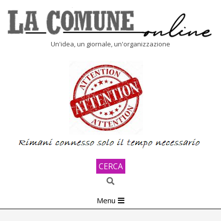
Skip
to
content
LA
Un'idea, un giornale, un'organizzazione
COMUNE
ONLINE
CERCA
Search
Primary
Menu
Navigation