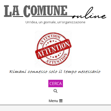
Skip
to
content
LA
Un'idea, un giornale, un'organizzazione
COMUNE
ONLINE
CERCA
Search
Primary
Menu
Navigation