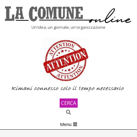
Skip
to
content
LA
Un'idea, un giornale, un'organizzazione
COMUNE
ONLINE
CERCA
Search
Primary
Menu
Navigation