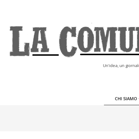
Skip
to
content
LA
Un'idea, un giorna
COMUNE
ONLINE
CHI SIAMO