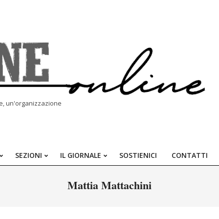
le, un'organizzazione
SEZIONI
IL GIORNALE
SOSTIENICI
CONTATTI
Primary
Navigation
Mattia Mattachini
Menu