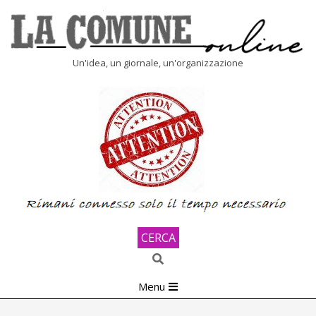
Skip
to
content
LA
Un'idea, un giornale, un'organizzazione
COMUNE
ONLINE
CERCA
Search
Primary
Menu
Navigation