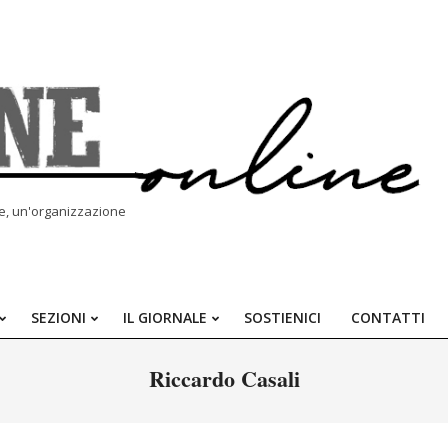
le, un'organizzazione
SEZIONI
IL GIORNALE
SOSTIENICI
CONTATTI
Primary
Navigation
Riccardo Casali
Menu