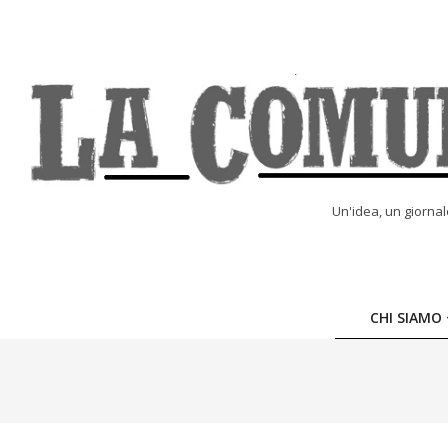
Skip
to
content
LA
Un'idea, un giorna
COMUNE
ONLINE
CHI SIAMO