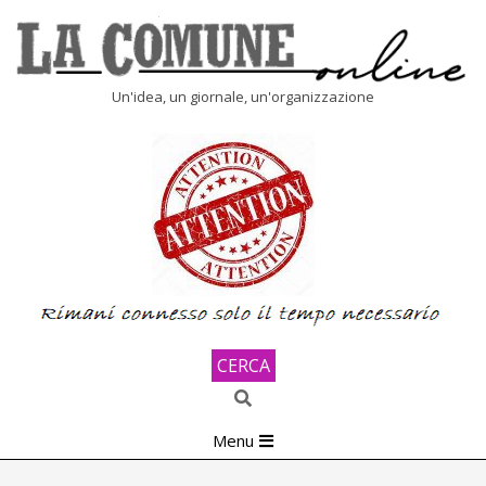
Skip
to
content
LA
Un'idea, un giornale, un'organizzazione
COMUNE
ONLINE
CERCA
Search
Primary
Menu
Navigation