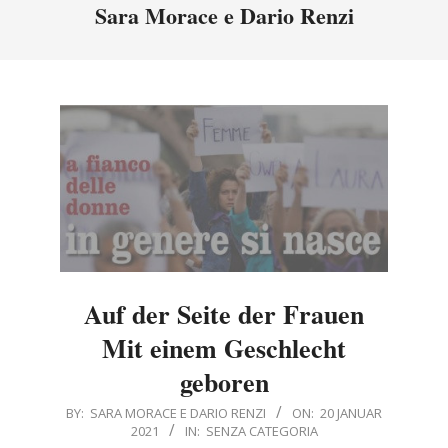
Menu
Sara Morace e Dario Renzi
Auf der Seite der Frauen
Mit einem Geschlecht
geboren
2021-
BY:
SARA MORACE E DARIO RENZI
ON:
20 JANUAR
2021
IN:
SENZA CATEGORIA
01-