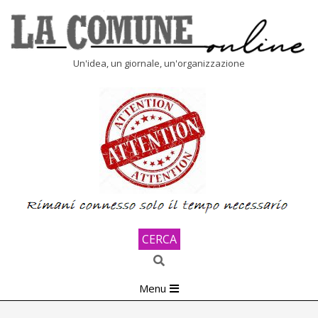
Skip
to
content
LA
Un'idea, un giornale, un'organizzazione
COMUNE
ONLINE
CERCA
Search
Primary
Menu
Navigation