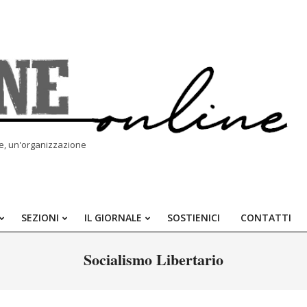
le, un'organizzazione
SEZIONI
IL GIORNALE
SOSTIENICI
CONTATTI
Primary
Navigation
Socialismo Libertario
Menu