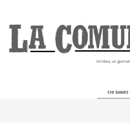
Skip
to
content
LA
Un'idea, un giorna
COMUNE
ONLINE
CHI SIAMO