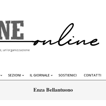
le, un'organizzazione
SEZIONI
IL GIORNALE
SOSTIENICI
CONTATTI
Primary
Navigation
Enza Bellantuono
Menu