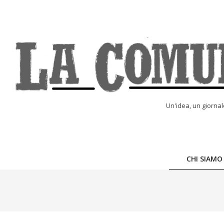
Skip
to
content
LA
Un'idea, un giorna
COMUNE
ONLINE
CHI SIAMO