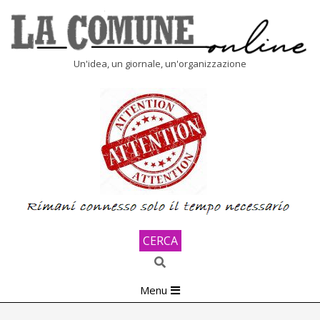
Skip
to
content
LA
Un'idea, un giornale, un'organizzazione
COMUNE
ONLINE
CERCA
Search
Primary
Menu
Navigation