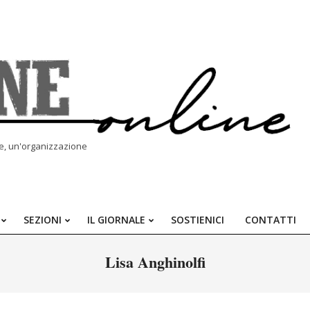
le, un'organizzazione
SEZIONI
IL GIORNALE
SOSTIENICI
CONTATTI
Primary
Navigation
Lisa Anghinolfi
Menu