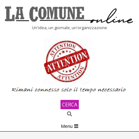
Skip
to
content
LA
Un'idea, un giornale, un'organizzazione
COMUNE
ONLINE
CERCA
Search
Primary
Menu
Navigation