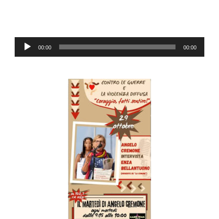
Reproductor
00:00
00:00
de
audio