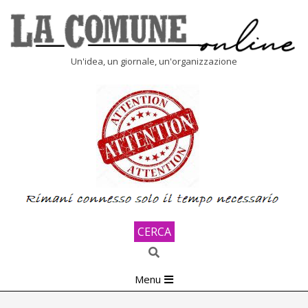
Skip
to
content
LA
Un'idea, un giornale, un'organizzazione
COMUNE
ONLINE
CERCA
Search
Primary
Menu
Navigation