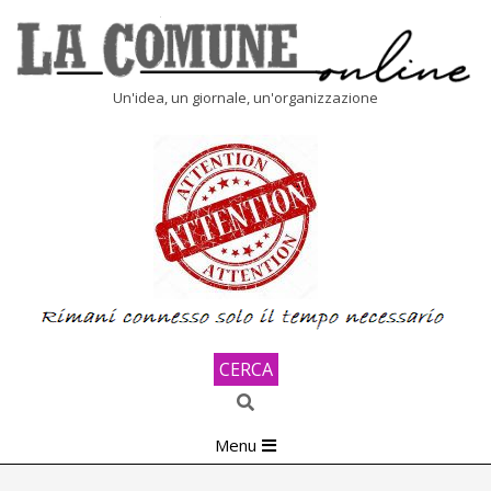
Skip
to
content
LA
Un'idea, un giornale, un'organizzazione
COMUNE
ONLINE
CERCA
Search
Primary
Menu
Navigation