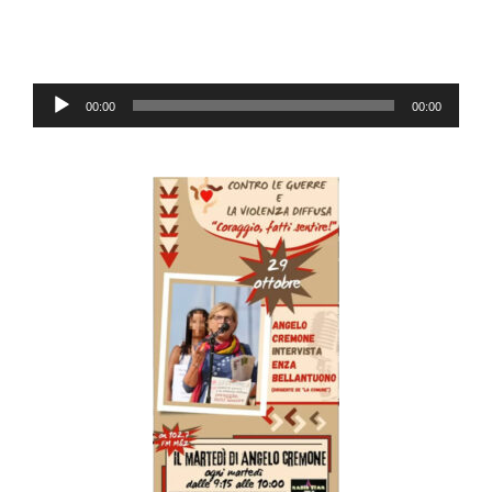
Reproductor
00:00
00:00
de
audio