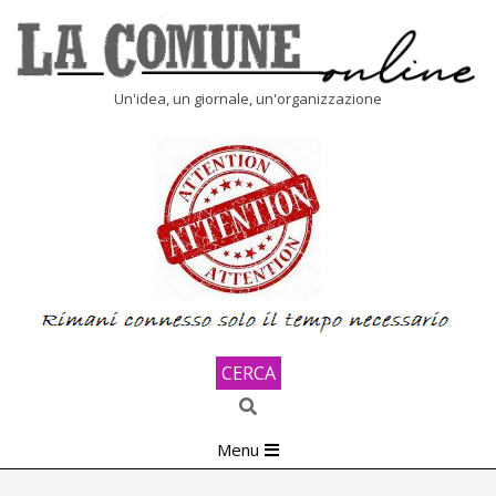
Skip
to
content
LA
Un'idea, un giornale, un'organizzazione
COMUNE
ONLINE
CERCA
Search
Primary
Menu
Navigation