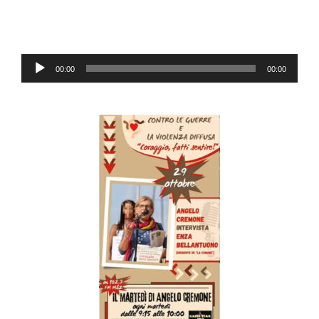
Reproductor
00:00
00:00
de
audio