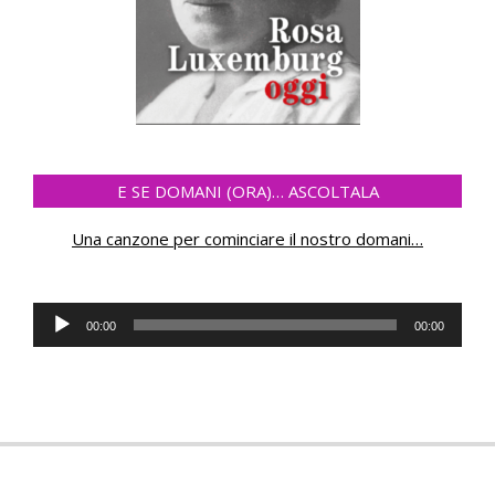
E SE DOMANI (ORA)… ASCOLTALA
Una canzone per cominciare il nostro domani
…
Audio
00:00
00:00
Player