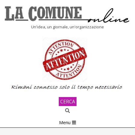
Skip
to
content
LA
Un'idea, un giornale, un'organizzazione
COMUNE
ONLINE
CERCA
Search
Primary
Menu
Navigation