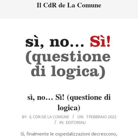
Menu
Il CdR de La Comune
sì, no… Sì! (questione di
logica)
2022-
BY:
IL CDR DE LA COMUNE
ON:
7 FEBBRAIO 2022
IN:
EDITORIALI
02-
07
Sì, finalmente le ospedalizzazioni decrescono,