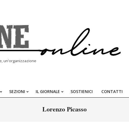
le, un'organizzazione
SEZIONI
IL GIORNALE
SOSTIENICI
CONTATTI
Primary
Navigation
Lorenzo Picasso
Menu