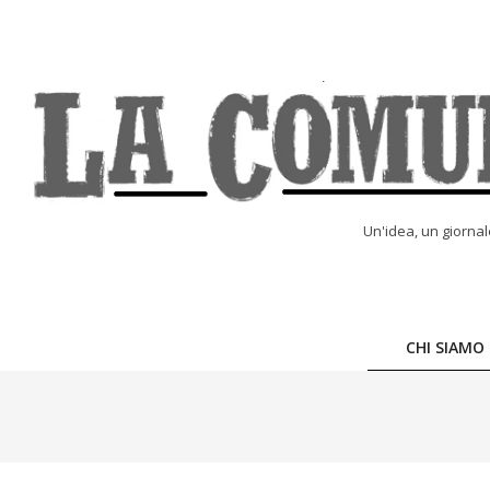
Skip
to
content
LA
Un'idea, un giorna
COMUNE
ONLINE
CHI SIAMO