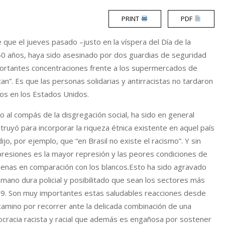
PRINT
PDF
e que el jueves pasado –justo en la víspera del Día de la
 40 años, haya sido asesinado por dos guardias de seguridad
mportantes concentraciones frente a los supermercados de
n”. Es que las personas solidarias y antirracistas no tardaron
ros en los Estados Unidos.
 al compás de la disgregación social, ha sido en general
nstruyó para incorporar la riqueza étnica existente en aquel país
o, por ejemplo, que “en Brasil no existe el racismo”. Y sin
presiones es la mayor represión y las peores condiciones de
ígenas en comparación con los blancos.Esto ha sido agravado
 mano dura policial y posibilitado que sean los sectores más
-19. Son muy importantes estas saludables reacciones desde
amino por recorrer ante la delicada combinación de una
ocracia racista y racial que además es engañosa por sostener