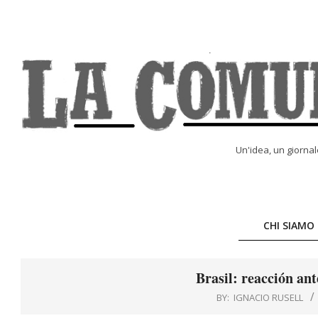
Skip
to
content
LA
Un'idea, un giorna
COMUNE
ONLINE
CHI SIAMO
Brasil: reacción ant
BY:
IGNACIO RUSELL