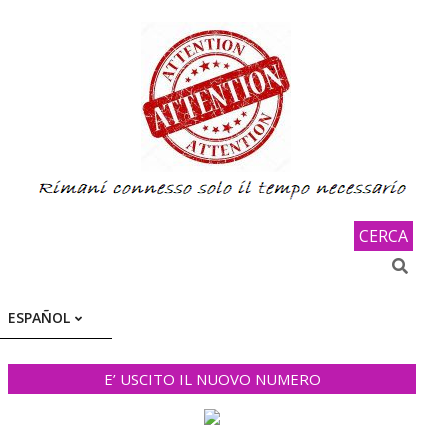
CERCA
Search
ESPAÑOL
E’ USCITO IL NUOVO NUMERO