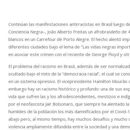
Continúan las manifestaciones antirracistas en Brasil luego d
Conciencia Negra–, João Alberto Freitas un afrobrasileño de
blancos en un Carrefour de Porto Alegre. El hecho alentó i
diferentes ciudades bajo el lema de “Las vidas negras importa
en asociar este crimen con el reciente de George Floyd y ot
El problema del racismo en Brasil, además de ser normalizado
ocultado bajo el mito de la “democracia racial”, el cual se co
en un sistema opresivo. El vicepresidente Hamilton Mourão dij
embargo hay un racismo histórico y profundo: una de sus ex
vida que sufren las y los afrodescendientes, mestizos e ind
por el neofascista Jair Bolsonaro, que siempre ha alentado la
humildes de la población los más damnificados por el Covid
abajo pero, al mismo tiempo, hay muchos desafíos y mucho c
violencia ampliamente difundida entre la sociedad y una dem