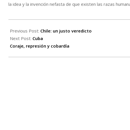
la idea y la invención nefasta de que existen las razas human
2020-
11-
Previous Post:
Chile: un justo veredicto
26
Next Post:
Cuba
Coraje, represión y cobardía