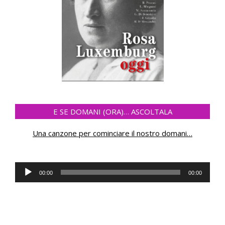
E SE DOMANI (ORA)… ASCOLTALA
Una canzone per cominciare il nostro domani
…
Reproductor
00:00
00:00
de
audio