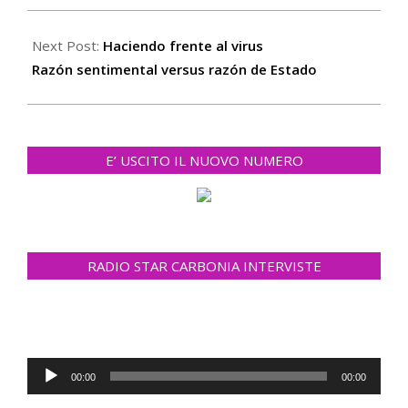
2020-
03-
Next Post:
Haciendo frente al virus
13
Razón sentimental versus razón de Estado
E’ USCITO IL NUOVO NUMERO
RADIO STAR CARBONIA INTERVISTE
Reproductor
00:00
00:00
de