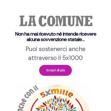
i
g
a
z
Non ha mai ricevuto né intende ricevere
alcuna sovvenzione statale…
i
Puoi sostenerci anche
o
attraverso il 5x1000
n
e
Scopri di più