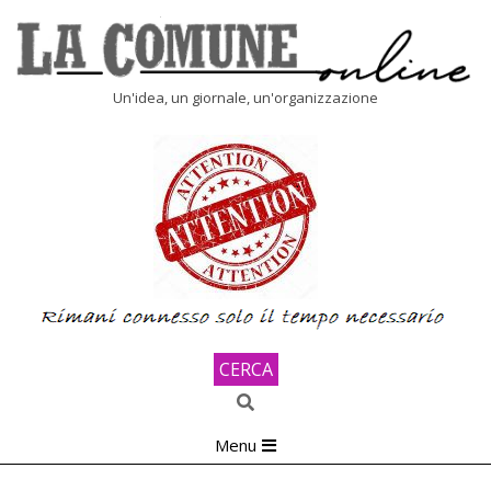
Skip
to
content
LA
Un'idea, un giornale, un'organizzazione
COMUNE
ONLINE
CERCA
Search
Primary
Menu
Navigation