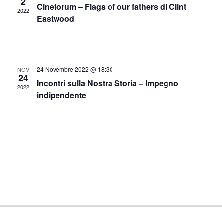
c
2
Cineforum – Flags of our fathers di Clint
e
2022
e
Eastwood
N
r
a
c
v
i
a
24 Novembre 2022 @ 18:30
NOV
24
g
Incontri sulla Nostra Storia – Impegno
e
2022
indipendente
a
v
z
i
i
s
o
t
n
e
e
N
a
v