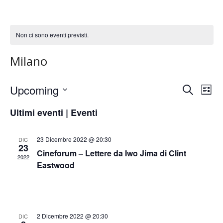
Menu
Non ci sono eventi previsti.
Milano
Upcoming
E
E
Cerca
Lista
v
Seleziona
v
Ultimi eventi | Eventi
la
e
e
data.
n
n
23 Dicembre 2022 @ 20:30
DIC
t
23
Cineforum – Lettere da Iwo Jima di Clint
t
2022
o
Eastwood
i
V
i
R
s
i
2 Dicembre 2022 @ 20:30
DIC
t