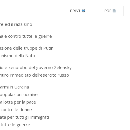
PRINT
PDF
re ed il razzismo
na e contro tutte le guerre
ssione delle truppe di Putin
ionismo della Nato
aio e xenofobo del governo Zelensky
 ritiro immediato dell’esercito russo
i armi in Ucraina
 popolazioni ucraine
ia lotta per la pace
 contro le donne
ta per tutti gli immigrati
i tutte le guerre