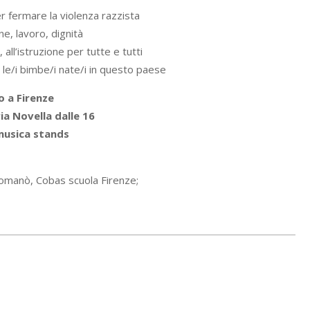
r fermare la violenza razzista
ne, lavoro, dignità
, all’istruzione per tutte e tutti
/i le/i bimbe/i nate/i in questo paese
o a Firenze
ia Novella dalle 16
usica stands
Romanò, Cobas scuola Firenze;