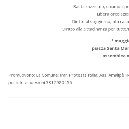
Basta razzismo, uniamoci pe
Libera circolazio
Diritto al soggiorno, alla casa
Diritto alla cittadinanza per tutte
1
° maggi
piazza Santa Mar
assemblea m
Promuovono: La Comune; Iran Protests Italia; Ass. Amalipè 
per info e adesioni 3312980456
2022-
04-
30