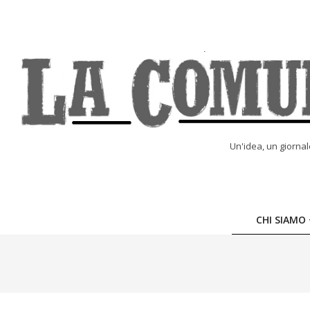
Skip
to
content
LA
Un'idea, un giorna
COMUNE
ONLINE
CHI SIAMO