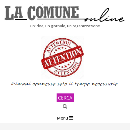
Skip
to
content
LA
Un'idea, un giornale, un'organizzazione
COMUNE
ONLINE
CERCA
Search
Primary
Menu
Navigation