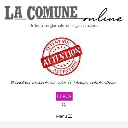
Skip
to
content
LA
Un'idea, un giornale, un'organizzazione
COMUNE
ONLINE
CERCA
Search
Primary
Menu
Navigation