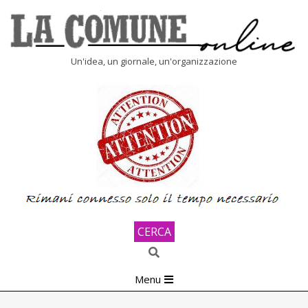
Skip
to
content
LA
Un'idea, un giornale, un'organizzazione
COMUNE
ONLINE
CERCA
Search
Primary
Menu
Navigation