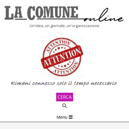
Skip
to
content
LA
Un'idea, un giornale, un'organizzazione
COMUNE
ONLINE
CERCA
Search
Primary
Menu
Navigation