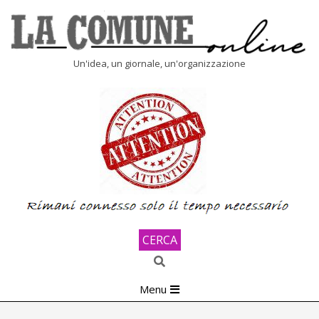
Skip
to
content
LA
Un'idea, un giornale, un'organizzazione
COMUNE
ONLINE
CERCA
Search
Primary
Menu
Navigation