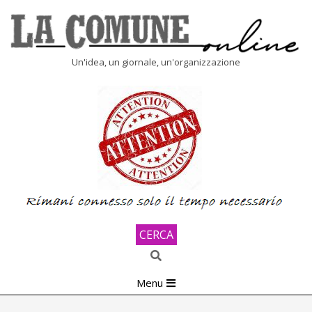
Skip
to
content
LA
Un'idea, un giornale, un'organizzazione
COMUNE
ONLINE
CERCA
Search
Primary
Menu
Navigation