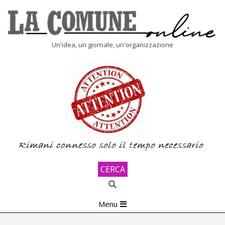
Skip
to
content
LA
Un'idea, un giornale, un'organizzazione
COMUNE
ONLINE
CERCA
Search
Primary
Menu
Navigation