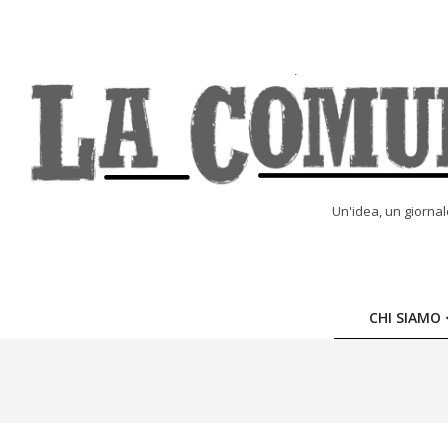
Skip
to
content
LA
Un'idea, un giorna
COMUNE
ONLINE
CHI SIAMO