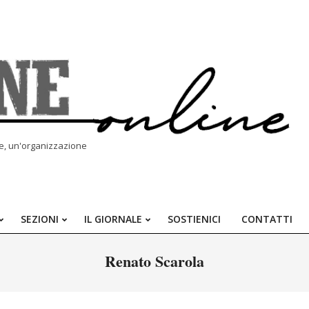
le, un'organizzazione
SEZIONI
IL GIORNALE
SOSTIENICI
CONTATTI
Primary
Navigation
Renato Scarola
Menu