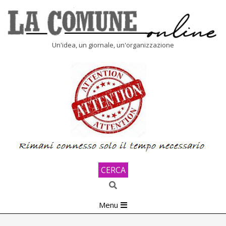
Skip
to
content
LA
Un'idea, un giornale, un'organizzazione
COMUNE
ONLINE
CERCA
Search
Primary
Menu
Navigation