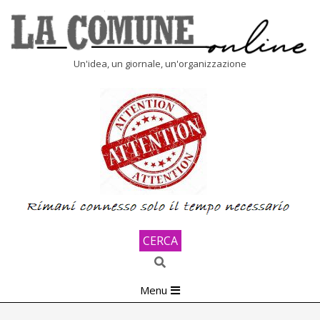
Skip
to
content
LA
Un'idea, un giornale, un'organizzazione
COMUNE
ONLINE
CERCA
Search
Primary
Menu
Navigation