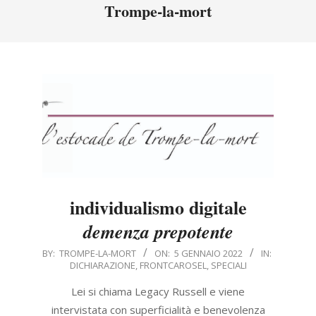
Menu
Trompe-la-mort
individualismo digitale
demenza prepotente
2022-
BY:
TROMPE-LA-MORT
ON:
5 GENNAIO 2022
IN:
DICHIARAZIONE
,
FRONTCAROSEL
,
SPECIALI
01-
05
Lei si chiama Legacy Russell e viene
intervistata con superficialità e benevolenza