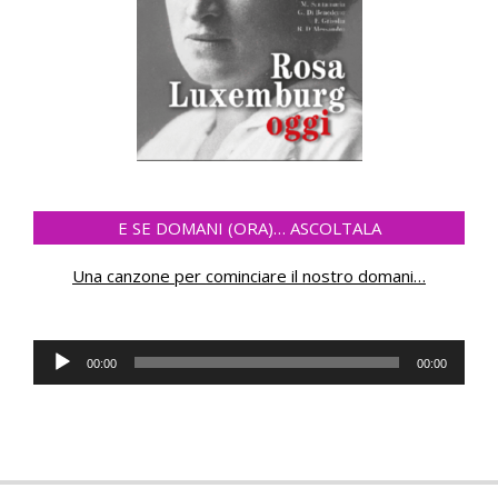
E SE DOMANI (ORA)… ASCOLTALA
Una canzone per cominciare il nostro domani
…
Audio
00:00
00:00
Player