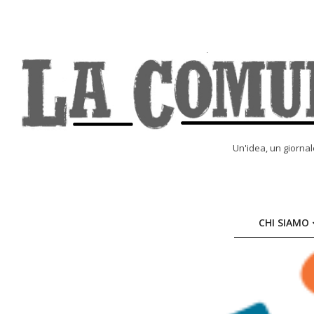
Skip
to
content
LA
Un'idea, un giorna
COMUNE
ONLINE
CHI SIAMO