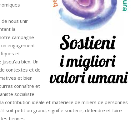
conomiques
 de nous unir
tant la
de notre campagne
le un engagement
éfiques et
é jusqu’au bien. Un
 de contextes et de
rmatives et bien
ourras connaître et
niste socialiste
 contribution idéale et matérielle de milliers de personnes
l soit petit ou grand, signifie soutenir, défendre et faire
 les tiennes.