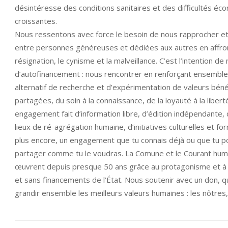
désintéresse des conditions sanitaires et des difficultés é
croissantes.
Nous ressentons avec force le besoin de nous rapprocher et
entre personnes généreuses et dédiées aux autres en affron
résignation, le cynisme et la malveillance. C’est l’intention 
d’autofinancement : nous rencontrer en renforçant ensemb
alternatif de recherche et d’expérimentation de valeurs bén
partagées, du soin à la connaissance, de la loyauté à la libert
engagement fait d’information libre, d’édition indépendante,
lieux de ré-agrégation humaine, d’initiatives culturelles et fo
plus encore, un engagement que tu connais déjà ou que tu p
partager comme tu le voudras. La Comune et le Courant huma
œuvrent depuis presque 50 ans grâce au protagonisme et à la
et sans financements de l’État. Nous soutenir avec un don, qu’i
grandir ensemble les meilleurs valeurs humaines : les nôtres,
2021-