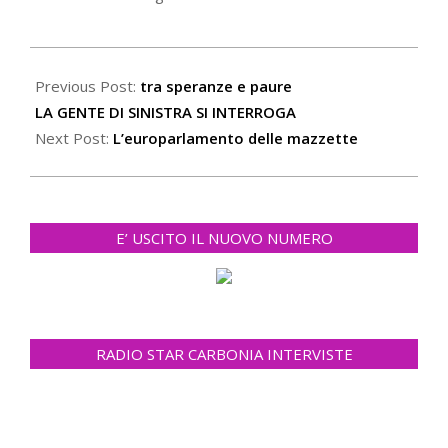
2022-
12-
Previous Post:
tra speranze e paure
18
LA GENTE DI SINISTRA SI INTERROGA
Next Post:
L’europarlamento delle mazzette
E’ USCITO IL NUOVO NUMERO
RADIO STAR CARBONIA INTERVISTE