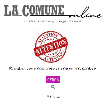
Skip
to
content
LA
Un'idea, un giornale, un'organizzazione
COMUNE
ONLINE
CERCA
Search
Primary
Menu
Navigation