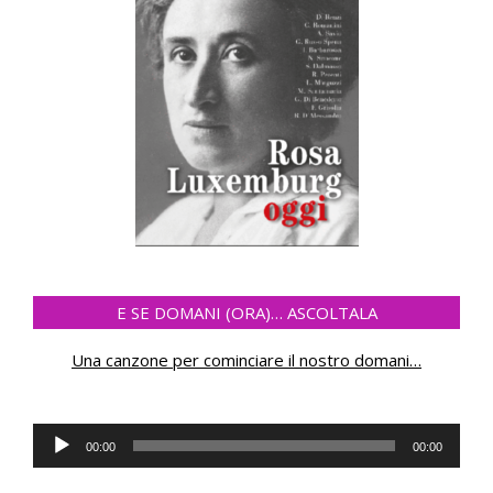
E SE DOMANI (ORA)… ASCOLTALA
Una canzone per cominciare il nostro domani
…
Audio
00:00
00:00
Player