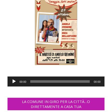
Audio
00:00
00:00
Player
LA COMUNE IN GIRO PER LA CITTÀ…O
DIRETTAMENTE A CASA TUA