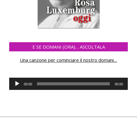
E SE DOMANI (ORA)… ASCOLTALA
Una canzone per cominciare il nostro domani
…
Audio
00:00
00:00
Player