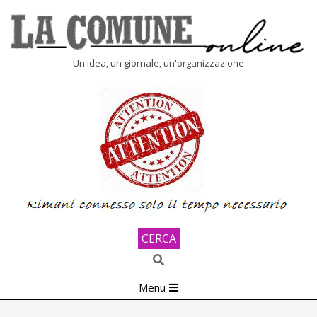
Skip
to
content
LA
Un'idea, un giornale, un'organizzazione
COMUNE
ONLINE
CERCA
Search
Primary
Menu
Navigation