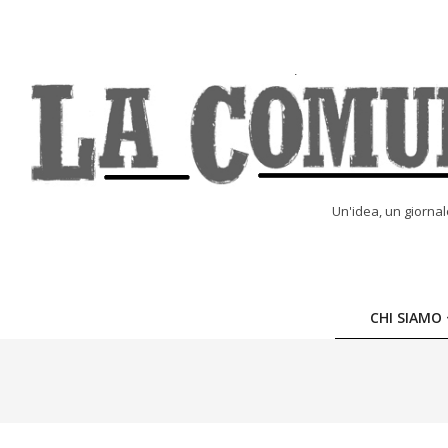
Skip
to
content
LA
Un'idea, un giorna
COMUNE
ONLINE
CHI SIAMO