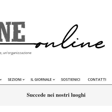
le, un'organizzazione
SEZIONI
IL GIORNALE
SOSTIENICI
CONTATTI
Primary
Navigation
Succede nei nostri luoghi
Menu