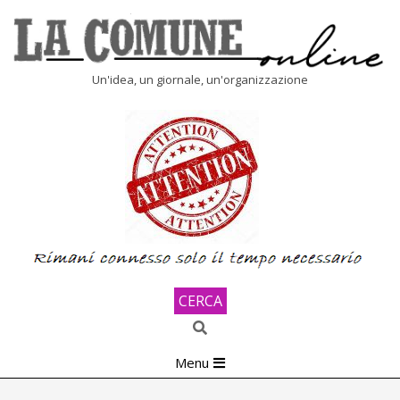
Skip
to
content
LA
Un'idea, un giornale, un'organizzazione
COMUNE
ONLINE
CERCA
Search
Primary
Menu
Navigation